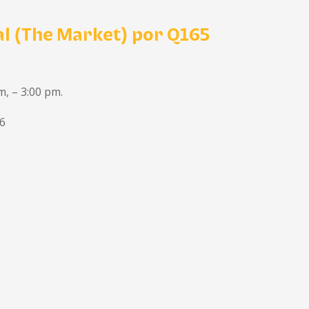
l (The Market) por Q165
m, – 3:00 pm.
26