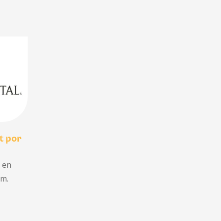
t por
o en
am.