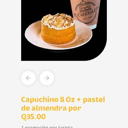
Capuchino 8 Oz + pastel
de almendra por
Q35.00
1 promoción por tarjeta