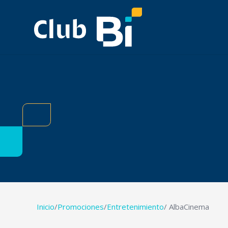
Inicio
/
Promociones
/
Entretenimiento
/ AlbaCinema