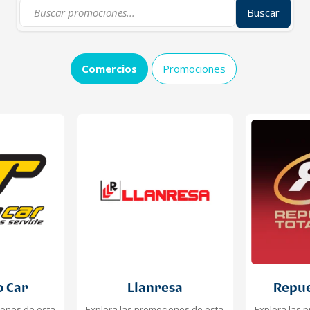
Buscar
Comercios
Promociones
o Car
Llanresa
Repue
iones de esta
Explora las promociones de esta
Explora las 