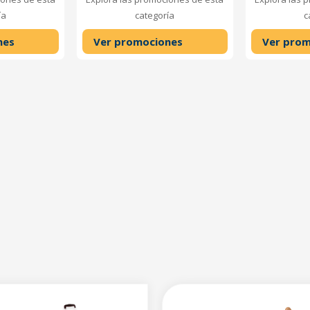
ía
categoría
c
nes
Ver promociones
Ver prom