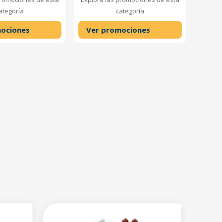
ategoría
categoría
ociones
Ver promociones