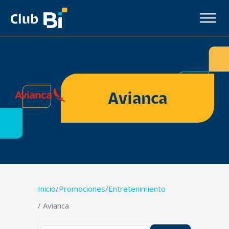
Avianca
Inicio
/
Promociones
/
Entretenimiento
/ Avianca