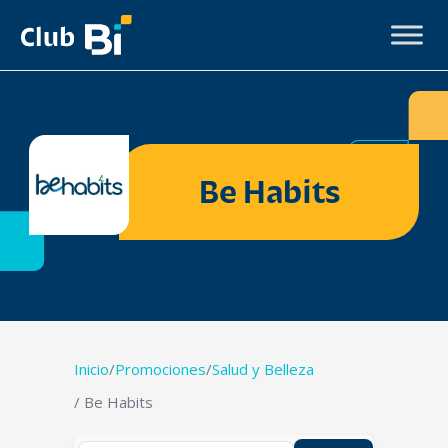
Be Habits
Inicio
/
Promociones
/
Salud y Belleza
/ Be Habits