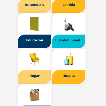
Automotriz
Comida
Educación
Entretenimiento
Hogar
Hoteles