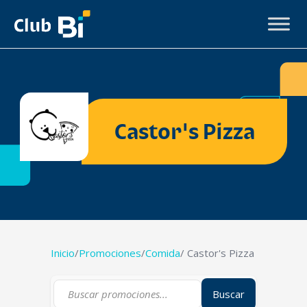
Castor's Pizza
Inicio
/
Promociones
/
Comida
/ Castor's Pizza
Buscar