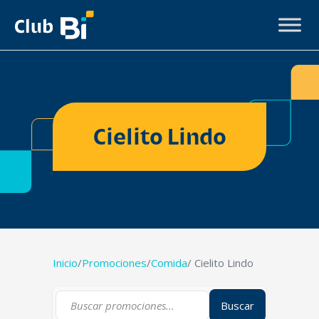
Cielito Lindo
Inicio
/
Promociones
/
Comida
/ Cielito Lindo
Buscar