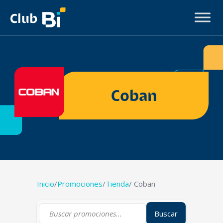
Coban
Inicio
/
Promociones
/
Tienda
/ Coban
Buscar