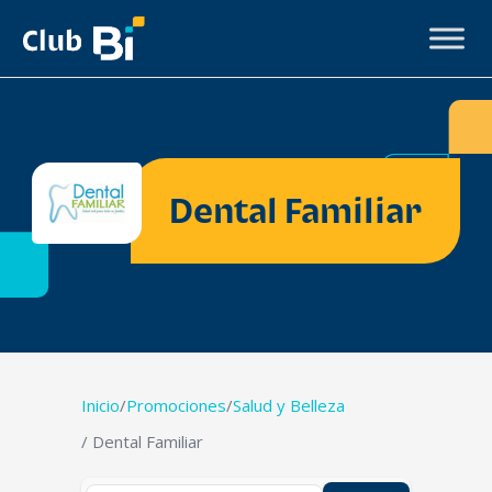
Dental Familiar
Inicio
/
Promociones
/
Salud y Belleza
/ Dental Familiar