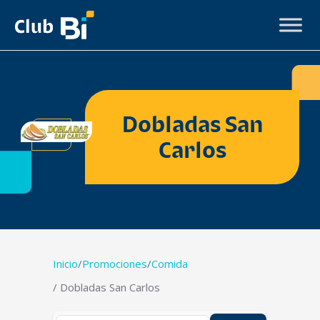
Dobladas San
Carlos
Inicio
/
Promociones
/
Comida
/ Dobladas San Carlos