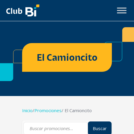
El Camioncito
Inicio
/
Promociones
/ El Camioncito
Buscar