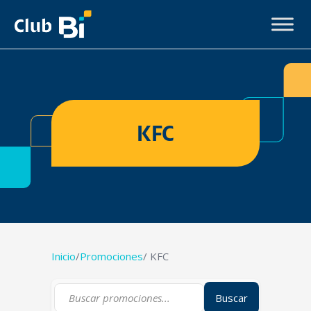
KFC
Inicio
/
Promociones
/ KFC
Buscar