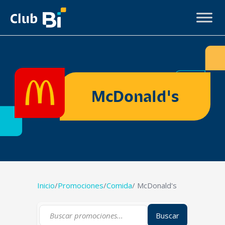
McDonald's
Inicio
/
Promociones
/
Comida
/ McDonald's
Buscar