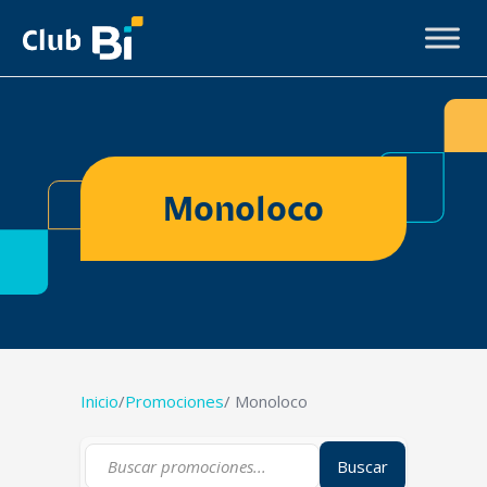
Monoloco
Inicio
/
Promociones
/ Monoloco
Buscar