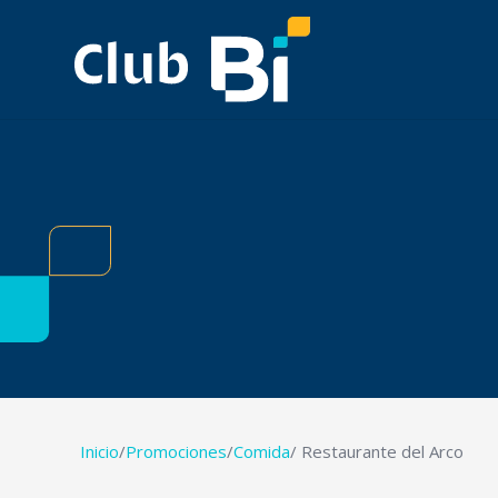
Inicio
/
Promociones
/
Comida
/ Restaurante del Arco