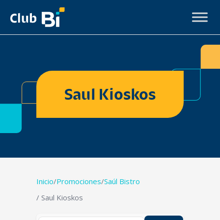
Saul Kioskos
Inicio
/
Promociones
/
Saúl Bistro
/ Saul Kioskos