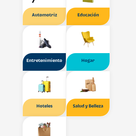
Automotriz
Educación
Entretenimiento
Hogar
Hoteles
Salud y Belleza