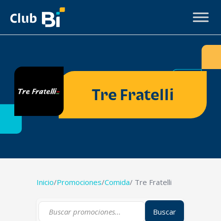
Tre Fratelli
Inicio
/
Promociones
/
Comida
/ Tre Fratelli
Buscar