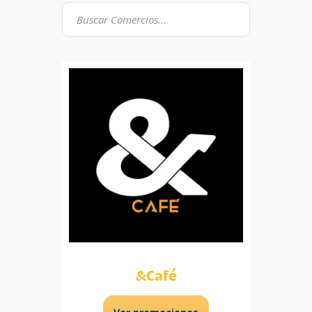
&Café